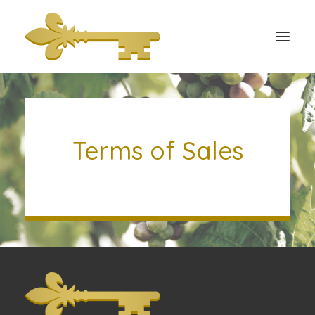
Accueil
Immobilier
Terms of Sales
Location saisonnière
Contact
Blog
DEVENIR UN HÔTE