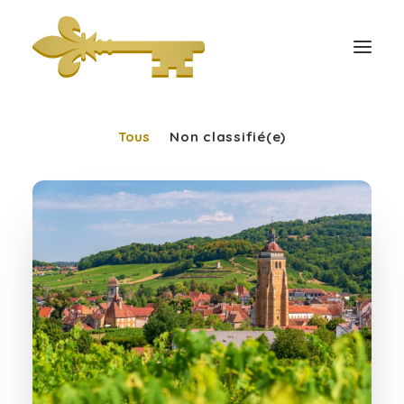
Tous
Non classifié(e)
Accueil
Immobilier
Location saisonnière
Contact
Blog
DEVENIR UN HÔTE